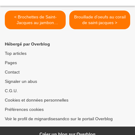
< Brochettes de Saint-
Brouillade d'oeufs au corail
Jacques au jambon
de saint-jacques >
d'Auvergne à la plancha -
riz au curry
Hébergé par Overblog
Top articles
Pages
Contact
Signaler un abus
C.G.U.
Cookies et données personnelles
Préférences cookies
Voir le profil de mignardisesandco sur le portail Overblog
Créer un blog sur Overblog