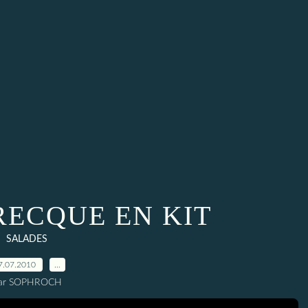
RECQUE EN KIT
SALADES
7.07.2010
…
ar SOPHROCH