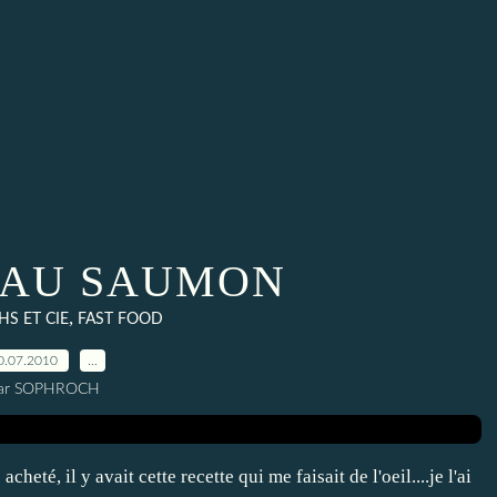
 AU SAUMON
,
S ET CIE
FAST FOOD
0.07.2010
…
ar SOPHROCH
eté, il y avait cette recette qui me faisait de l'oeil....je l'ai