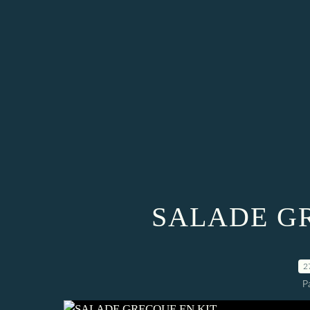
SALADE G
2
P