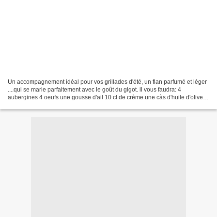
Un accompagnement idéal pour vos grillades d'été, un flan parfumé et léger
....qui se marie parfaitement avec le goût du gigot. il vous faudra: 4
aubergines 4 oeufs une gousse d'ail 10 cl de crème une càs d'huile d'olive 4
tranches de gigot de chez Délices...