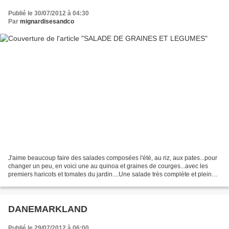
Publié le 30/07/2012 à 04:30
Par
mignardisesandco
J'aime beaucoup faire des salades composées l'été, au riz, aux pates...pour
changer un peu, en voici une au quinoa et graines de courges...avec les
premiers haricots et tomates du jardin....Une salade très complète et pleine
d'énergie... Il vous faudra:...
DANEMARKLAND
Publié le 29/07/2012 à 06:00