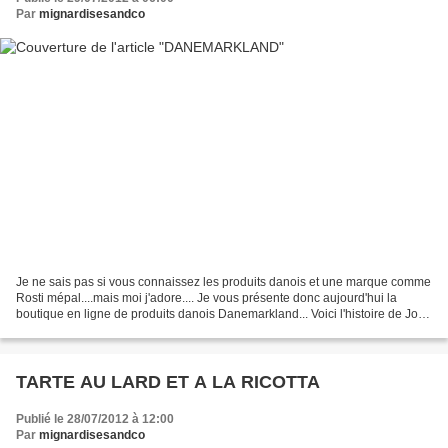
Par
mignardisesandco
Je ne sais pas si vous connaissez les produits danois et une marque comme
Rosti mépal....mais moi j'adore.... Je vous présente donc aujourd'hui la
boutique en ligne de produits danois Danemarkland... Voici l'histoire de Joël
et Francine Rehde: Ils ont...
TARTE AU LARD ET A LA RICOTTA
Publié le 28/07/2012 à 12:00
Par
mignardisesandco