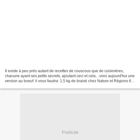
Il existe à peu près autant de recettes de couscous que de cuisinières,
chacune ayant ses petits secrets, ajoutant ceci et cela....voici aujourd'hui une
version au boeuf. il vous faudra: 1,5 kg de braisé chez Nature et Régions 6
carottes 3 courgettes...
Publicité