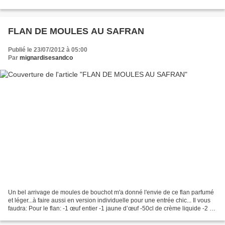
boutiques. Vous pouvez aussi faire un test...
FLAN DE MOULES AU SAFRAN
Publié le 23/07/2012 à 05:00
Par
mignardisesandco
Un bel arrivage de moules de bouchot m'a donné l'envie de ce flan parfumé
et léger...à faire aussi en version individuelle pour une entrée chic... Il vous
faudra: Pour le flan: -1 œuf entier -1 jaune d’œuf -50cl de crème liquide -2 cl
de lait -3cl de...