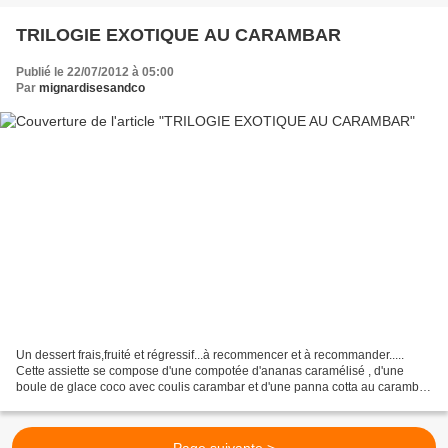
TRILOGIE EXOTIQUE AU CARAMBAR
Publié le 22/07/2012 à 05:00
Par
mignardisesandco
Un dessert frais,fruité et régressif...à recommencer et à recommander.....
Cette assiette se compose d'une compotée d'ananas caramélisé , d'une
boule de glace coco avec coulis carambar et d'une panna cotta au carambar
... Il vous faudra: un ananas 400...