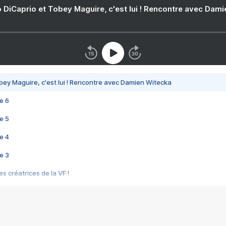
 DiCaprio et Tobey Maguire, c'est lui ! Rencontre avec Dam
bey Maguire, c'est lui ! Rencontre avec Damien Witecka
e 6
e 5
e 4
e 3
s créatrices de la VF !
e 2
e 1