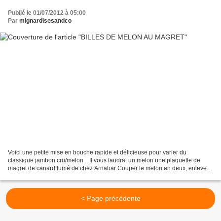
Publié le 01/07/2012 à 05:00
Par
mignardisesandco
Voici une petite mise en bouche rapide et délicieuse pour varier du
classique jambon cru/melon... Il vous faudra: un melon une plaquette de
magret de canard fumé de chez Arnabar Couper le melon en deux, enlever
les pépins et réaliser des boules à l'aide...
< Page précédente