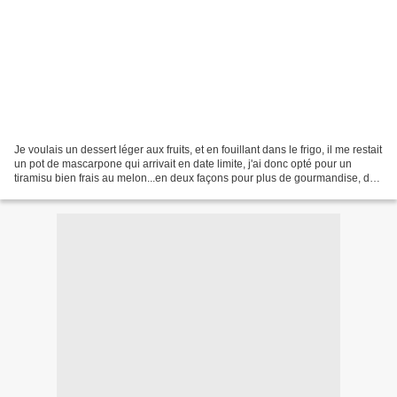
Je voulais un dessert léger aux fruits, et en fouillant dans le frigo, il me restait
un pot de mascarpone qui arrivait en date limite, j'ai donc opté pour un
tiramisu bien frais au melon...en deux façons pour plus de gourmandise, du
melon frais et du...