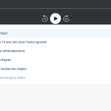
 DayZ
 a 13 ans (et vous l'avez ignoré)
e (littéralement)
im Rayan
 toutes les règles
s les jeux vidéo
us choquant de Rockstar ? - Le scandale BULLY
e plus moche de Steam
du RÊVE tourne au CAUCHEMAR