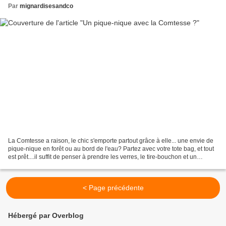
Par
mignardisesandco
La Comtesse a raison, le chic s'emporte partout grâce à elle... une envie de
pique-nique en forêt ou au bord de l'eau? Partez avec votre tote bag, et tout
est prêt....il suffit de penser à prendre les verres, le tire-bouchon et un
couteau....le reste...
< Page précédente
Hébergé par Overblog