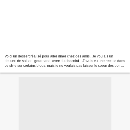
Voici un dessert réalisé pour aller diner chez des amis...Je voulais un
dessert de saison, gourmand, avec du chocolat....J'avais vu une recette dans
ce style sur certains blogs, mais je ne voulais pas laisser le coeur des poires,
je les ai donc évidées...