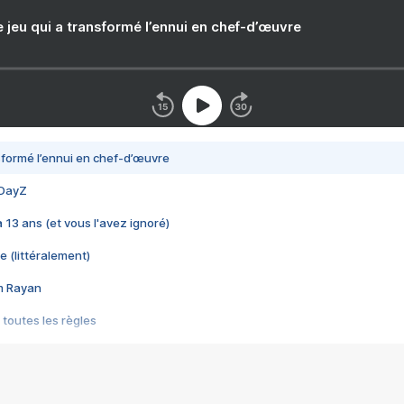
e jeu qui a transformé l’ennui en chef-d’œuvre
nsformé l’ennui en chef-d’œuvre
 DayZ
 a 13 ans (et vous l'avez ignoré)
e (littéralement)
im Rayan
 toutes les règles
s les jeux vidéo
us choquant de Rockstar ? - Le scandale BULLY