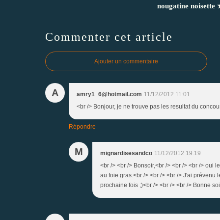
nougatine noisette 
Commenter cet article
Ajouter un commentaire
A
amry1_6@hotmail.com
11/12/2012 11:01
<br /> Bonjour, je ne trouve pas les resultat du concours
Répondre
M
mignardisesandco
11/12/2012 19:19
<br /> <br /> Bonsoir,<br /> <br /> <br /> oui le
au foie gras.<br /> <br /> <br /> J'ai préven
prochaine fois ;)<br /> <br /> <br /> Bonne soi