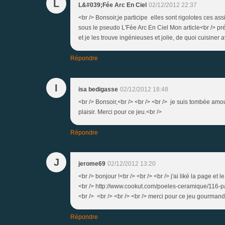
L
L&#039;Fée Arc En Ciel
02/12/2012 22:37
<br /> Bonsoir,je participe elles sont rigolotes ces ass
sous le pseudo L'Fée Arc En Ciel Mon article<br /> pré
et je les trouve ingénieuses et jolie, de quoi cuisiner 
Répondre
I
isa bedigasse
02/12/2012 18:48
<br /> Bonsoir,<br /> <br /> <br /> je suis tombée a
plaisir. Merci pour ce jeu.<br />
Répondre
J
jerome69
02/12/2012 13:20
<br /> bonjour !<br /> <br /> <br /> j'ai liké la page et 
<br /> http://www.cookut.com/poeles-ceramique/116-p
<br /> <br /> <br /> <br /> merci pour ce jeu gourmand 
Répondre