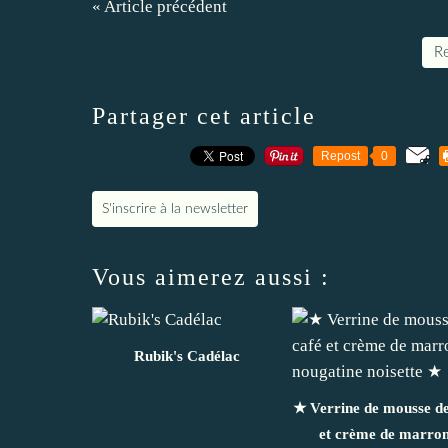
« Article précédent
Re
Partager cet article
Repost
0
S'inscrire à la newsletter
Vous aimerez aussi :
Rubik's Cadélac
★ Verrine de mousse de
et crème de marron