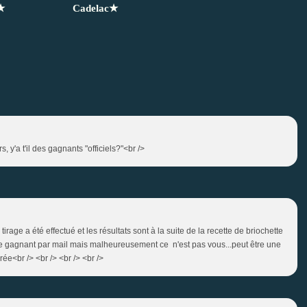
★
Cadelac★
, y'a t'il des gagnants "officiels?"<br />
 tirage a été effectué et les résultats sont à la suite de la recette de briochette
u le gagnant par mail mais malheureusement ce n'est pas vous...peut être une
rée<br /> <br /> <br /> <br />