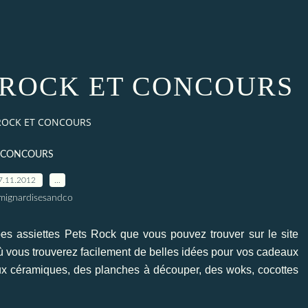
S ROCK ET CONCOURS
 ROCK ET CONCOURS
CONCOURS
7.11.2012
…
mignardisesandco
rbes
assiettes Pets Rock
que vous pouvez trouver sur le site
 où vous trouverez facilement de belles idées pour vos cadeaux
ux céramiques
,
des planches à découper
, des woks,
cocottes