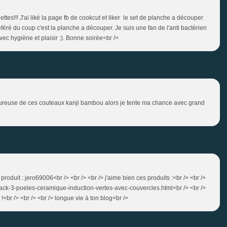
iettes!!! J'ai liké la page fb de cookcut et liker le set de planche a découper
féré du coup c'est la planche a découper. Je suis une fan de l'anti bactérien
avec hygiène et plaisir :). Bonne soirée<br />
moureuse de ces couteaux kanji bambou alors je tente ma chance avec grand
le produit : jero69006<br /> <br /> <br /> j'aime bien ces produits :<br /> <br />
ack-3-poeles-ceramique-induction-vertes-avec-couvercles.html<br /> <br />
!<br /> <br /> <br /> longue vie à ton blog<br />