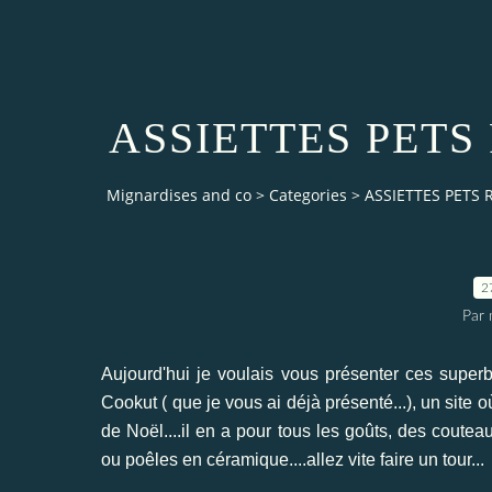
ASSIETTES PET
Mignardises and co
>
Categories
>
ASSIETTES PETS
2
Par 
Aujourd'hui je voulais vous présenter ces supe
Cookut
( que je vous ai déjà présenté...), un site
de Noël....il en a pour tous les goûts, des
coutea
ou poêles en céramique
....allez vite faire un tour...