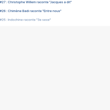
#27 : Christophe Willem raconte "Jacques a dit"
#26 : Chimène Badi raconte "Entre nous"
#25 : Indochine raconte "3e sexe"
#24 : Zaho raconte "C'est chelou"
#23 : Patrick Bruel raconte "Au café des délices"
#22 : Kyo raconte "Le chemin"
#21 : Nolwenn Leroy raconte "Cassé"
#20 : Patrick Hernandez raconte "Born to be alive"
#19 : Lorie raconte "Près de moi"
#18 : Michael Jones raconte "A nos actes manqués" (avec Jean-Jacque
#17 : Khaled raconte "Aïcha"
#16 : Corneille raconte "Parce qu'on vient de loin"
#15 : Indochine raconte "L'aventurier"