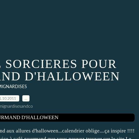
 SORCIERES POUR
ND D'HALLOWEEN
MIGNARDISES
1.10.2011
…
mignardisesandco
d aux allures d'halloween...calendrier oblige....ça inspire !!!!
rvice à café gourmand que vous pouvez trouver sur le site Le