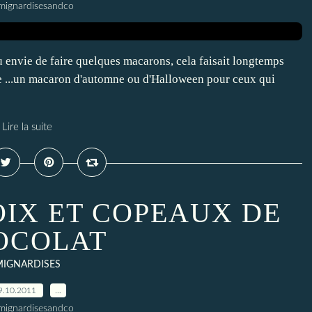
mignardisesandco
eu envie de faire quelques macarons, cela faisait longtemps
nge ...un macaron d'automne ou d'Halloween pour ceux qui
Lire la suite
OIX ET COPEAUX DE
OCOLAT
MIGNARDISES
9.10.2011
…
mignardisesandco