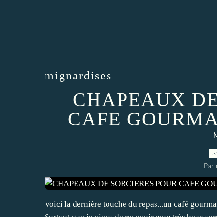
mignardises
CHAPEAUX DE
CAFE GOURMA
3
Par 
Voici la dernière touche du repas...un café gourman
Surtout que je viens de recevoir mon très beau se