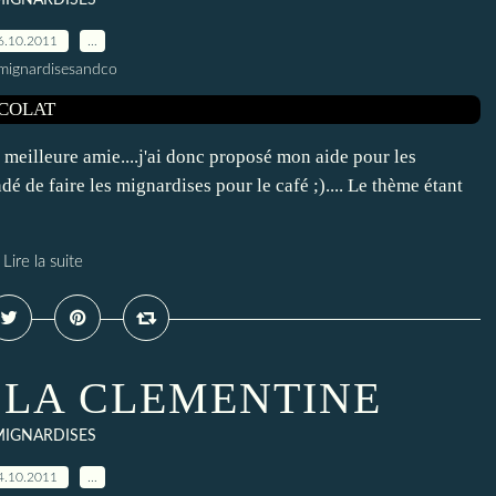
MIGNARDISES
6.10.2011
…
mignardisesandco
 meilleure amie....j'ai donc proposé mon aide pour les
dé de faire les mignardises pour le café ;).... Le thème étant
Lire la suite
LA CLEMENTINE
MIGNARDISES
4.10.2011
…