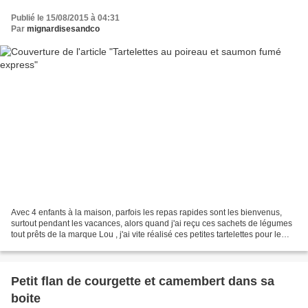
Publié le 15/08/2015 à 04:31
Par
mignardisesandco
Avec 4 enfants à la maison, parfois les repas rapides sont les bienvenus,
surtout pendant les vacances, alors quand j'ai reçu ces sachets de légumes
tout prêts de la marque Lou , j'ai vite réalisé ces petites tartelettes pour le
soir....4 ingrédients,...
Petit flan de courgette et camembert dans sa
boite