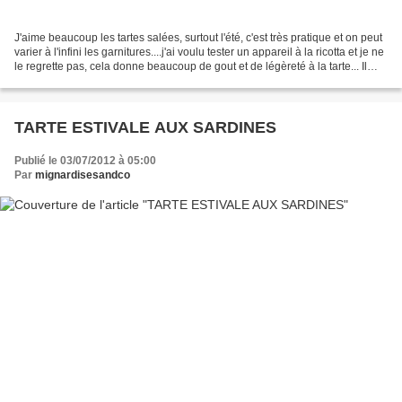
J'aime beaucoup les tartes salées, surtout l'été, c'est très pratique et on peut
varier à l'infini les garnitures....j'ai voulu tester un appareil à la ricotta et je ne
le regrette pas, cela donne beaucoup de gout et de légèreté à la tarte... Il
vous...
TARTE ESTIVALE AUX SARDINES
Publié le 03/07/2012 à 05:00
Par
mignardisesandco