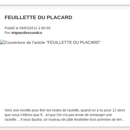
aimé. Il vous faudra: 6 oeufs...
FEUILLETTE DU PLACARD
Publié le 08/03/2012 à 06:00
Par
mignardisesandco
Voici une recette pour finir les restes de raclette, quand on a vu pour 12 alors
que nous n'étions que 8....et que l'on n'a pas envie de remanger une
raclette.... Il vous faudra: un rouleau de pâte feuilletée trois pommes de terre
cuites 6 tranches de...