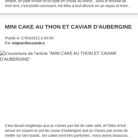
simple, un pâté lorrain et un pâté en croute au boeuf....voilà le résultat de
mon test, c'est plutôt concluant, ma tribu a tout dévoré en un repas et m'en
redemande déjà.... Il vous...
MINI CAKE AU THON ET CAVIAR D'AUBERGINE
Publié le 17/04/2012 à 05:00
Par
mignardisesandco
Cela faisait longtemps que je n'avais pas fait de cake salé, et l'idée m'est
venue en voyant un pot de caviar d'aubergine que je n'avais pas envie de
mettre sur des toasts...les cakes sont très parfumés , nous avons beaucoup